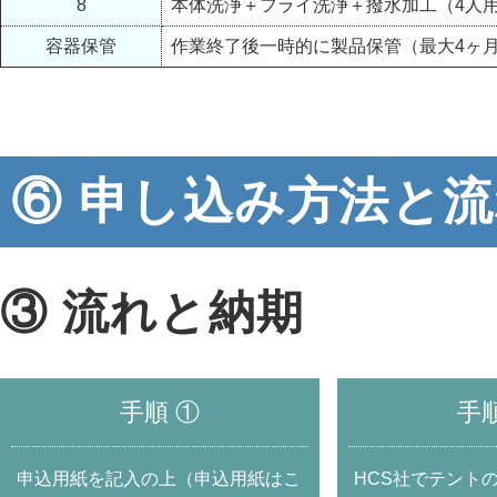
8
本体洗浄＋フライ洗浄＋撥水加工（4人
容器保管
作業終了後一時的に製品保管（最大4ヶ
⑥ 申し込み方法と
③ 流れと納期
手順 ①
手順
申込用紙を記入の上（申込用紙はこ
HCS社でテント