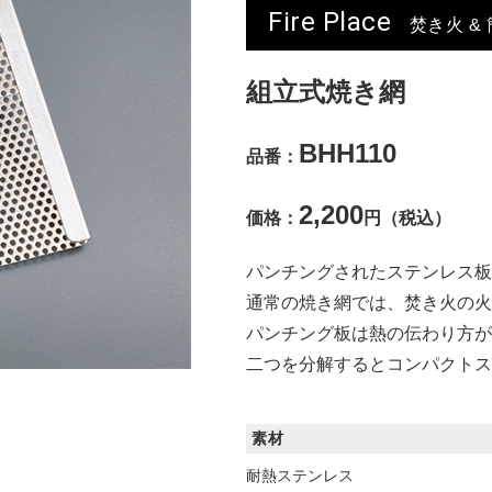
Fire Place
焚き火 &
組立式焼き網
BHH110
品番：
2,200
価格：
円（税込）
パンチングされたステンレス板
通常の焼き網では、焚き火の火
パンチング板は熱の伝わり方が
二つを分解するとコンパクトス
素材
耐熱ステンレス