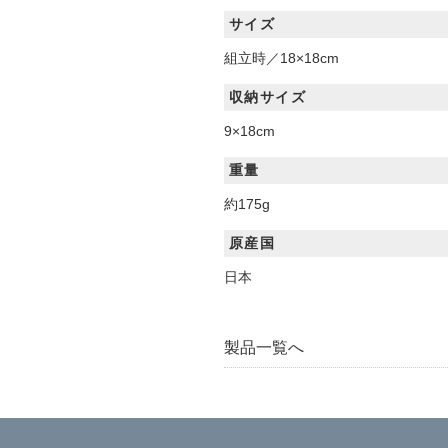
サイズ
組立時／18×18cm
収納サイズ
9×18cm
重量
約175g
原産国
日本
製品一覧へ