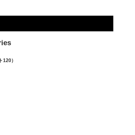
ies
120）