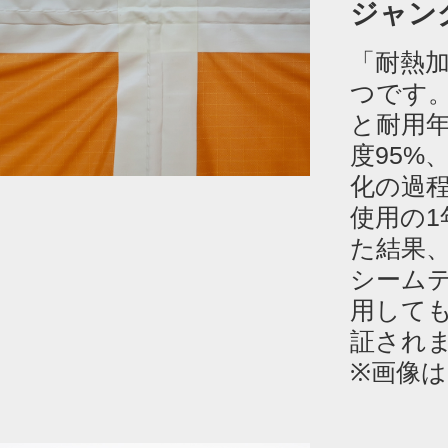
ジャン
「耐熱
つです
と耐用
度95%
化の過
使用の1
た結果
シーム
用して
証され
※画像