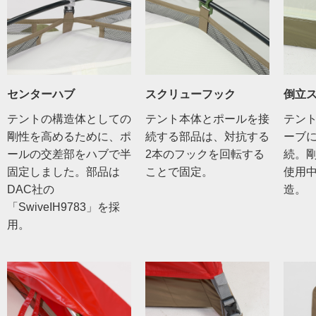
センターハブ
スクリューフック
倒立
テントの構造体としての
テント本体とポールを接
テン
剛性を高めるために、ポ
続する部品は、対抗する
ーブ
ールの交差部をハブで半
2本のフックを回転する
続。
固定しました。部品は
ことで固定。
使用
DAC社の
造。
「SwiveIH9783」を採
用。